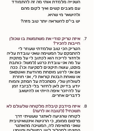
השנייה מלמדת אותי מה זה להתמודד 
עם מצבים קשים ואיך לקום מהם 
ולהישאר מי שהיא.
יש בי"ס להשראה יותר טוב מזה?
איזה טריק סודי את משתמשת בו שכולן 
חייבות להכיר?
הטריק הכי טוב שלמדתי שעוזר לי 
להתפקס על המשימה שאני עובדת עליה 
ולחזור לריכוז הוא לכתוב לי על פתקית 
על מה אני עובדת כרגע (למשל: כותבת 
פוסט, עושה תיקונים לסקיצה וכו'). ככה 
אם אני לרגע מוסחת מהודעת וואטסאפ 
או שאחת הבנות קוראת לי, אני חוזרת 
לשולחן שלי, מסתכלת על הפתק והמוח 
יודע בדיוק לאן לחזור בלי לבזבז זמן 
על להיזכר איפה הייתי או להישאב 
לדברים אחרים.
איזה פידבק קיבלת מלקוחה שלעולם לא 
תשכחי? (לטובה או לרעה)
לקוחה שהגיעה לאתגר שעשיתי דרך 
פרסום ממומן, כי הרגישה אינטואיטיבית 
שאני מתאימה לה, המשיכה מהאתגר 
החינמי לתהליך ליווי בתשלום וסיימנו 