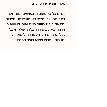
שלך. הוא יודע הכי טוב.
אנחנו כל כך מוצפות באנשים "מומחים 
בתחומם" שאומרים לנו מה אנחנו חייבות 
ומה אסור לנו בשום פנים ואופן לעשות כי 
זה מה שיקבע את ההצלחה שלנו. אבל 
לכל אחת יש הגדרה אחרת להצלחה 
ומטרות אחרות שהיא רוצה להשיג.
אז שבי עם עצמך ותחליטי עם עצמך 
מהי הצלחה עבורך ואיפה את רוצה 
לראות את עצמך עוד שנה מעכשיו (ולא 
עשר!) ומה את מסוגלת כרגע לעשות כדי 
להגיע לשם.
ואם את נעזרת בכל זאת באנשי מקצוע, 
גם פה תקשיבי לאינטואיציה שלך ותלכי 
רק על כאלה שהם באנרגיה שאת 
מתחברת אליה, לא כאלה שמבטיחים 
תוצאות באוויר או עובדים עם תבנית 