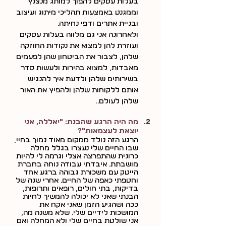
בעלות עסקים להפוך למותג מנצנץ 
וממגנט באמצעות תהליכי מיתוג ועיצוב 
ובניית אתרים ודפי נחיתה.
ולאחרונה אני גם מלווה בעלות עסקים 
ועוזרת להן למצוא את נקודות החוזקה 
שלהן, לצבור את הביטחון שהן לפעמים 
מאבדות, למצוא בהירות ולעשות סדר 
בשירותים שלהן ולדעת איך להנגיש 
אותם ללקוחות שלהן ולהפיץ את האור 
שלהן לעולם.…
מה היה הרגע שהבנת: ״יאללה, אני 
יוצאת לעצמאות״?
הרגע הזה נולד ממקום מאוד נמוך בחיי, 
שבו החיים שלי נעצרו בגלל מחלה 
כרונית שהתפרצה אצלי וגרמה לי להיות 
מושבתת. איבדתי עבודה נוחה בחברת 
הייטק עם משכורת גבוהה ברגע אחד 
וחטפתי כאפה של החיים. אחרי שנה של 
בדיקות, בתי חולים, רופאים ותרופות, 
הבנתי שאני לא יכולה להמשיך לחיות 
ככה ושהגיע הזמן שאני אקח את 
המושכות לידיים שלי. שלא משנה מה, 
אני שולטת בחיים שלי ולא המחלה ואם 