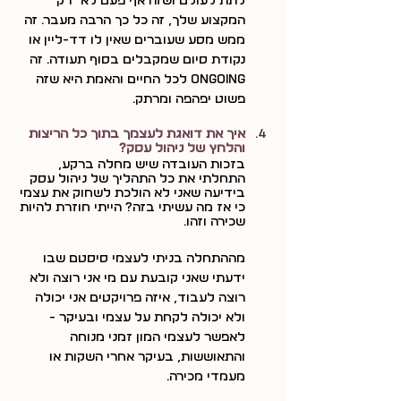
לתת לעולם ושזה אף פעם לא "רק" 
המקצוע שלך, זה כל כך הרבה מעבר. זה 
ממש מסע שעוברים שאין לו דד-ליין או 
נקודת סיום שמקבלים בסוף תעודה. זה 
ongoing לכל החיים והאמת היא שזה 
פשוט יפהפה ומרתק.
איך את דואגת לעצמך בתוך כל הריצות 
והלחץ של ניהול עסק?
בזכות העובדה שיש מחלה ברקע, 
התחלתי את כל התהליך של ניהול עסק 
בידיעה שאני לא הולכת לשחוק את עצמי 
כי אז מה עשיתי בזה? הייתי חוזרת להיות 
שכירה וזהו.
מההתחלה בניתי לעצמי סיסטם שבו 
ידעתי שאני קובעת עם מי אני רוצה ולא 
רוצה לעבוד, איזה פרויקטים אני יכולה 
ולא יכולה לקחת על עצמי ובעיקר - 
לאפשר לעצמי המון זמני מנוחה 
והתאוששות, בעיקר אחרי השקות או 
מעמדי מכירה.