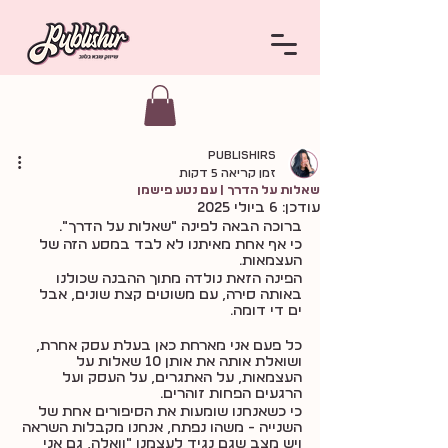
publishirs
זמן קריאה 5 דקות
שאלות על הדרך | עם נטע פישמן
עודכן:
6 ביולי 2025
ברוכה הבאה לפינה ״שאלות על הדרך״.
כי אף אחת מאיתנו לא לבד במסע הזה של 
העצמאות.
הפינה הזאת נולדה מתוך ההבנה שכולנו 
באותה סירה, עם משוטים קצת שונים, אבל 
ים די דומה.
כל פעם אני מארחת כאן בעלת עסק אחרת, 
ושואלת אותה את אותן 10 שאלות על 
העצמאות, על האתגרים, על העסק ועל 
הרגעים הפחות זוהרים.
כי כשאנחנו שומעות את הסיפורים אחת של 
השנייה - משהו נפתח, אנחנו מקבלות השראה 
ויש מצב שגם נגיד לעצמנו "וואלה, גם אני 