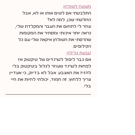
משטח לשולחן
התלבטתי אם לשים אותו או לא, אבל 
החלטתי שכן, למה לא?
עוזר לי לתחום את העבר והמקלדת שלי, 
נראה יותר איכותי ומסתיר את המקומות 
שהרסתי את השולחן איקאה שלי עם כל 
הקילופים.
טבעת גלילה
אם כבר ליפול לטרנדים של טיקטוק אז 
לפחות לטרנד שעוזר לגלול בטיקטוק בלי 
להזיז את האצבע. אבל לא בדיוק, כי אעדיין 
צריך ללחוץ. זה חמוד, יכולתי לחיות את חיי 
בלי.
ואלו ההמלצות שלי, דברים שהזמנתי, ניסיתי 
בעצמי והרגשתי ששווים כל שקל.
עכשיו תהיי חברה ותחלקי איתי אם הזמנת 
משהו מאלי אקספרס והוא שדרג לך את 