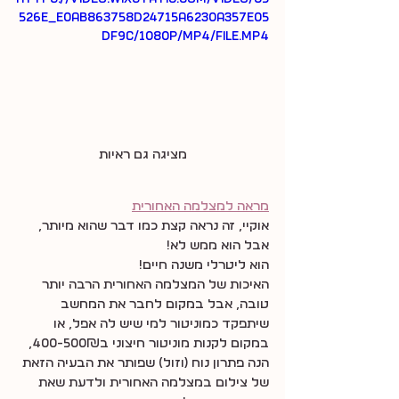
526e_e0ab863758d24715a6230a357e05
df9c/1080p/mp4/file.mp4
מציגה גם ראיות
מראה למצלמה האחורית
אוקיי, זה נראה קצת כמו דבר שהוא מיותר, 
אבל הוא ממש לא!
הוא ליטרלי משנה חיים!
האיכות של המצלמה האחורית הרבה יותר 
טובה, אבל במקום לחבר את המחשב 
שיתפקד כמוניטור למי שיש לה אפל, או 
במקום לקנות מוניטור חיצוני ב400-500₪,
הנה פתרון נוח (וזול) שפותר את הבעיה הזאת 
של צילום במצלמה האחורית ולדעת שאת 