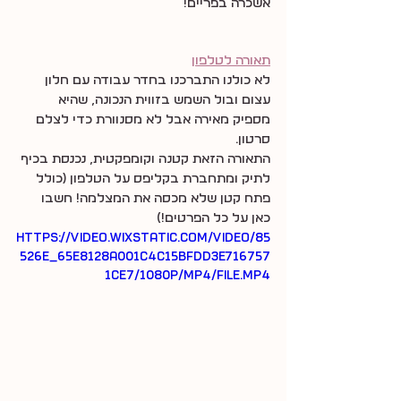
אשכרה בפריים!
תאורה לטלפון
לא כולנו התברכנו בחדר עבודה עם חלון 
עצום ובול השמש בזווית הנכונה, שהיא 
מספיק מאירה אבל לא מסנוורת כדי לצלם 
סרטון.
התאורה הזאת קטנה וקומפקטית, נכנסת בכיף 
לתיק ומתחברת בקליפס על הטלפון (כולל 
פתח קטן שלא מכסה את המצלמה! חשבו 
כאן על כל הפרטים!)
https://video.wixstatic.com/video/85
526e_65e8128a001c4c15bfdd3e716757
1ce7/1080p/mp4/file.mp4