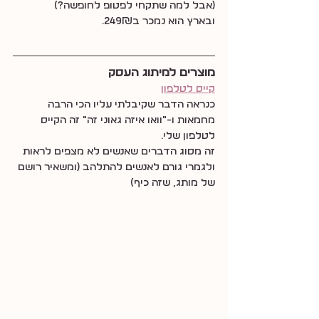
(אבל למה שתקחי לפטופ לחופשה?)
ובארץ הוא נמכר ב249₪.
מוצרים למיתוג העסק
קייס לטלפון
כנראה הדבר שקיבלתי עליו הכי הרבה 
מחמאות ו-״וואו איזה גאוני זה״ זה הקייס 
לטלפון שלי.
זה מסוג הדברים שאנשים לא מצפים לראות 
ולגמרי גורם לאנשים להתלהב (ומשאיר רושם 
של מותג, שזה כיף)