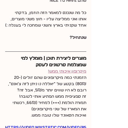
שהם Nice to have
כל מה שנכנס למאמר הזה הוזמן, בדקתי 
אותו ואני ממליצה עליו - חוץ משני מוצרים, 
אחד שקניתי בארץ והשני שמחכה לי בעגלה :)
שנתחיל?
מוצרים ליצירת תוכן | מומלץ למי 
שמצלמת סרטונים לעסק
מיקרופון איכותי ממש!
הזמנתי כמה מיקרופונים שהם זולים (20-
80₪) בקטע של ״יאללה נו ניתן לזה צ׳אנס״, 
רובם לא היו שווים יותר מ5₪, אבל זה?
זה ספציפית ממש הפתיע אותי לטובה!
תמורה הולמת (+++) למחיר (66₪, רכשתי 
את המארז של שני מיקרופונים)
ואיכות הסאונד שלו טובה ממש.
https://video.wixstatic.com/video/85