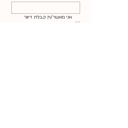
אני מאשר/ת קבלת דיוור 
ועדכונים משיר שטיינר 
(
למדיניות הפרטיות המלאה
)
הרשמה לניוזלטר
פו+סטים אחרונים מהאינסט+ו++ש+: