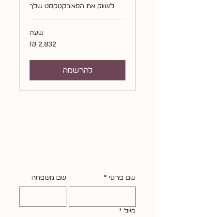
לשווק את הסאבקטקסט שלך
שעה
2,832
שקלים
חדשים
להרשמה
יש לי עוד הרבה מה ל+++++ה+ג++++++יד
ואני מנצלת את כל הפיצ׳רים של וויקס
ושולחת ניוזלטר מידי פעם (פעם בחודש,
בלי נדר)
שאשלח גם לך?
שם פרטי
*
שם משפחה
מייל
*