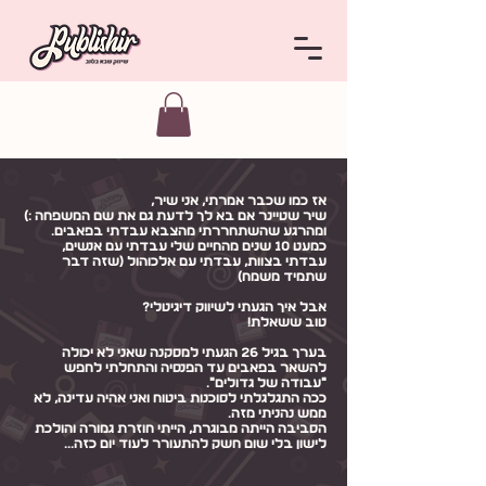
אז כמו שכבר אמרתי, אני שיר,
שיר שטיינר אם בא לך לדעת גם את שם המשפחה :)
ומהרגע שהשתחררתי מהצבא עבדתי בפאבים.
כמעט 10 שנים מהחיים שלי עבדתי עם אנשים,
עבדתי בצוות, עבדתי עם אלכוהול (שזה דבר
שתמיד משמח)
אבל איך הגעתי לשיווק דיגיטלי?
טוב ששאלת!
בערך בגיל 26 הגעתי למסקנה שאני לא יכולה
להשאר בפאבים עד הפנסיה והתחלתי לחפש
״עבודה של גדולים״.
ככה התגלגלתי לסוכנות ביטוח ואני אהיה עדינה, לא
ממש נהניתי מזה.
הסביבה הייתה מבוגרת, הייתי חוזרת גמורה והולכת
לישון בלי שום חשק להתעורר לעוד יום כזה...