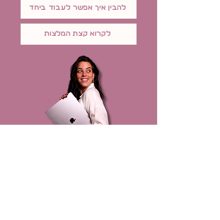
להבין איך אפשר לעבוד ביחד
לקרוא קצת המלצות
יש לי עוד הרבה מה ל+++++ה+ג++++++יד
ואני מנצלת את כל הפיצ׳רים של וויקס