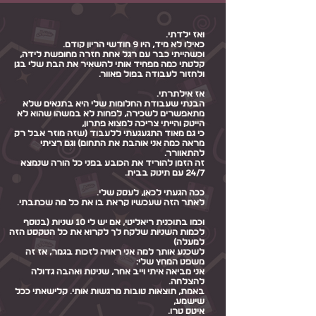
ואז ילדתי.
כאילו לא מיד, היו 9 חודשי הריון קודם.
וכשהייתי כבר עם רגל אחת חזרה מחופשת לידה,
קלטתי כמה מפחיד אותי להשאיר את הבת שלי בגן
ולחזור לעבודה בפול פאוור.
אז אילתרתי.
הבנתי שעבודת החלומות שלי היא בתנאים שלא
מתאפשרים לשכירה, לפחות לא במשהו שהוא לא
הייטק והייתי צריכה למצוא פתרון,
כי גם מאוד התגעגעתי ללעבוד (שזה מוזר אבל רק
מראה כמה אני אוהבת את התחום) וגם רציתי
להתאוורר.
זה הזמן להוריד את הכובע בפני כל הורה שנמצא
24/7 עם תינוק בבית.
ככה הגעתי לכאן, לעסק שלי.
לאתר הזה שעכשיו קראת בו את כל מה שכתבתי.
וכמו בתוכנית ריאליטי, אם יש לי 10 שניות (בנוסף
לכמות השניות שלקח לך לקרוא את כל הטקסט הזה
למעלה)
לשכנע אותך למה אני ראויה לזכות בגמר, אז זה
משפט המחץ שלי:
אני מביאה איתי וייב אחר, שנינות ואהבה גדולה
להצלחה.
באמת, תוצאות טובות מרגשות אותי. קלישאתי ככל
שישמע,
איטס טרו.