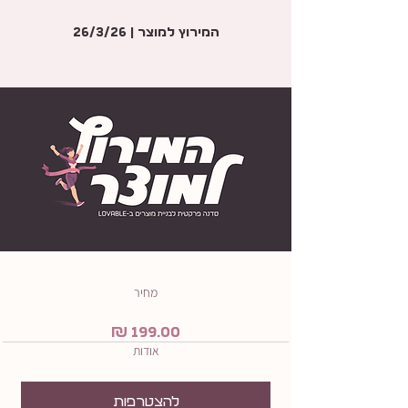
המירוץ למוצר | 26/3/26
מחיר
אודות
להצטרפות