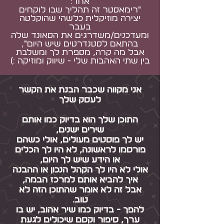
אחד:
״רימאסטר זה תהליך שבו לוקחים
יצירה מוזיקלית כלשהי שהוקלטה
בעבר
ומעדכנים/משדרגים את הסאונד שלה
בהתאם לסטנדרטים שיש היום״,
אבל מה קרה, מספרת לך ומשלבת
בין שתי האהבות שלי - שיווק ומוזיקה :)
אני מקווה שכבר הבנת את הקשר
לעסק שלך
התוכן שלך הוא בדיוק כמו אותם
שירים ישנים,
יש לך פוסטים מעולים, אולי כשהם
פורסמו לראשונה, לא היו לך הכלים
או הידע שיש לך היום,
אולי לא היו לך הקהל הנכון או ההבנה
איך להביא אותם למרכז הבמה,
אבל זה לא אומר שהתוכן הזה לא
טוב.
להפך - בדיוק כמו שיר אהוב, יש בו
ערך, סיפור וקסם שיכולים לגעת