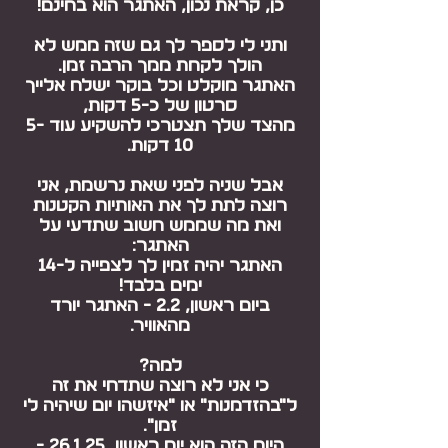
כן, קראת נכון, האתגר הוא בחינם!
ותני לי לספר לך גם שזה ממש לא
הולך לקחת ממך הרבה זמן.
האתגר מוקלט וכל בוקר ישלח אלייך
סרטון של כ-5 דקות,
מהצד שלך תצטרכי להשקיע עוד 5-
10 דקות.
אבל שניה לפני שאת נרשמת, אני
רוצה לתת לך את האותיות הקטנות
ואת מה שממש חשוב שתדעי על
האתגר:
האתגר יהיה זמין לך לצפייה
ל-14
ימים בלבד!
ביום ראשון, 2.2 - האתגר יורד
מהאוויר.
למה?
כי אני לא רוצה שתדחי את זה
ל״בהזדמנות" או ״איזשהו יום שיהיה לי
זמן״.
היום הזה הוא יום ראשון, 26.1.25 -