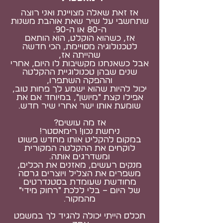
אז זאת שאלה מצויינת ואני רוצה
שתחשבי על שיר שאת אוהבת משנות
ה-80 או ה-90.
אז, כשהוא הוקלט, הוא הותאם
לטכנולוגיה מסויימת, הכי חדשה
שהייתה אז,
אבל כשאנחנו מקשיבות לו היום, אחרי
שנים שבהן טכנולוגיית ההקלטה
וההפקה השתפרו,
יכול להיות שהוא ישמע לך פחות טוב,
אפילו קצת "מיושן", במיוחד אם את
שומעת אותו ישר אחרי שיר חדש.
אז מה עושים?
ניחשת נכון! רימאסטר!
במקום להקליט אותו מחדש פשוט
לוקחים את ההקלטה המקורית
ומשדרגים אותה.
מנקים רעשים, מאזנים את הכלים,
משפרים את הצליל ויוצרים גרסה
מחודשת שעומדת בסטנדרטים
של היום – בלי ללכת ״רחוק מידי״
מהמקור.
תכלס הייתי יכולה להגיד לך במשפט