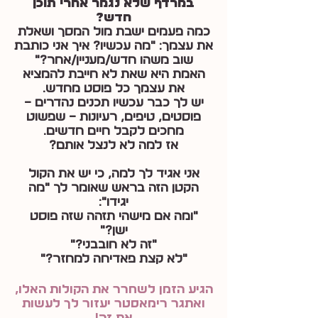
במרדף שלא נגמר אחרי תוכן
חדש?
כמה פעמים ישבת מול המסך ושאלת
את עצמך: "מה עכשיו? איך אני כותבת
שוב משהו חדש/מעניין/אחר?"
האמת היא שאת לא חייבת להמציא
את עצמך כל פוסט מחדש.
יש לך כבר עכשיו תכנים נהדרים –
פוסטים, טיפים, רעיונות – שפשוט
מחכים לקבל חיים חדשים.
אז למה לא לנצל אותם?
אני אגיד לך למה, כי יש את הקול
הקטן הזה בראש שאומר לך ״מה
יגידו״:
"ומה אם מישהי תזהה שזה פוסט
ישן?"
"זה לא חובבני?"
"לא קצת פאדיחה למחזר?"
הגיע הזמן לשחרר את הקולות האלו,
ואתגר רימאסטר יעזור לך לעשות
את זה!