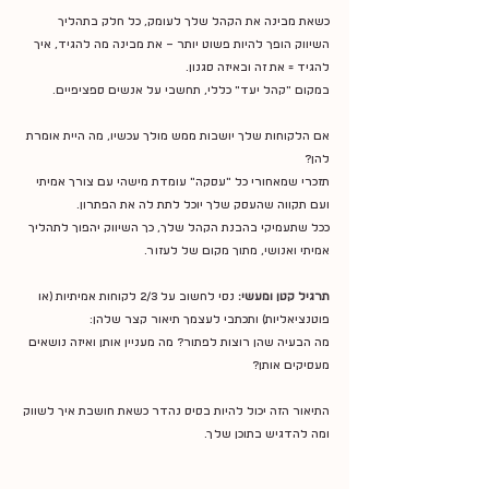
כשאת מבינה את הקהל שלך לעומק, כל חלק בתהליך 
השיווק הופך להיות פשוט יותר – את מבינה מה להגיד, איך 
להגיד = את זה ובאיזה סגנון.
במקום "קהל יעד" כללי, תחשבי על אנשים ספציפיים.
אם הלקוחות שלך יושבות ממש מולך עכשיו, מה היית אומרת 
להן?
תזכרי שמאחורי כל ״עסקה״ עומדת מישהי עם צורך אמיתי 
ועם תקווה שהעסק שלך יוכל לתת לה את הפתרון.
ככל שתעמיקי בהבנת הקהל שלך, כך השיווק יהפוך לתהליך 
אמיתי ואנושי, מתוך מקום של לעזור.
תרגיל קטן ומעשי:
 נסי לחשוב על 2/3 לקוחות אמיתיות (או 
פוטנציאליות) ותכתבי לעצמך תיאור קצר שלהן:
מה הבעיה שהן רוצות לפתור? מה מעניין אותן ואיזה נושאים 
מעסיקים אותן?
התיאור הזה יכול להיות בסיס נהדר כשאת חושבת איך לשווק 
ומה להדגיש בתוכן שלך.