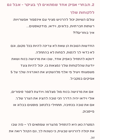
2. תבחרי אפיק אחד שמתאים לך בעיקר - אבל גם 
ללקוחות שלך
עולם השיווק יכול להרגיש מציף עם אינספור אפשרויות: 
רשתות חברתיות, בלוגים, וידאו, פודקאסטים...
איך בוחרים?!?
החדשות הטובות הן שאת לא צריכה להיות בכל מקום, וגם 
לא כדאי לך לנסות, לפחות לא בהתחלה.
דווקא להתחיל באפיק אחד, שבו את מרגישה בנוח ושאת 
יודעת שהלקוחות שלך נמצאות בו, יכול להיות צעד 
משמעותי ויעיל פי אלף מלהשקיע את האנרגיה שלך על 5 
אפיקים במקביל.
 אם את מרגישה בנוח מול מצלמה ויודעת לספר סיפורים, 
אולי וידאו יהיה הדרך הכי טובה להציג את הערך שלך.
אם את טובה בכתיבה, תתחילי בלכתוב פוסטים בבלוג או 
פייסבוק.
המטרה כאן היא להתחיל מהערוץ שמתאים לך – כזה שבו 
את יכולה להרגיש טבעית, כי כשנוח לך, גם הקהל רואה את 
זה.