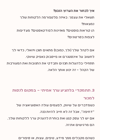
איך לבחור את הערוץ הנכון?
תשאלי את עצמך: באיזה פלטפורמה הלקוחות שלך 
נמצאות? 
הן קוראות פוסטים? מאזינות לפודקאסטים? מעדיפות 
לצפות בסרטונים?
אם לקהל שלך (ולך, כמובן!) מתאים תוכן ויזואלי, כדאי לך 
לחשוב על אינסטגרם או פייסבוק כאפיק שיווקי.
תתחילי בלהעלות תכנים ותבדקי את התגובות ואת המעורבות 
של הקהל – זה יכוון אותך הלאה.
3. תתמקדי בלהציע ערך אמיתי – במקום לנסות 
למכור
כשמדברים על שיווק, לפעמים עולה האסוציאציה של 
"דחיפה", אבל זה לא חייב להיות ככה.
אם יש לך עסק קטן ואת בוחרת להעניק ערך ללקוחות שלך, 
הם מרגישים את זה.
כשהם מקבלים ממך מידע, טיפים, עצות, או סיפורים 