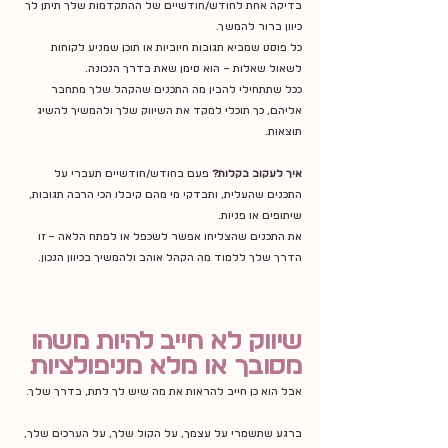
בדיקה אחת לחודש/חודשיים של ההתקדמות שלך תיתן לך 
כיוון ברור להמשך.
כל פוסט שמביא תגובות חיוביות או תוכן שמניע לקוחות 
לשאול שאלות – הוא סימן שאת בדרך הנכונה.
ככל שתתחילי להבין מה התכנים שהקהל שלך מתחבר 
אליהם, כך תוכלי למקד את השיווק שלך ולהמשיך להשיג 
תוצאות.
איך לעקוב בקלות?
 פעם בחודש/חודשיים תעברי על 
התכנים שהעלית, ותבדקי מי מהם קיבלו הכי הרבה תגובות, 
שיתופים או פניות.
את התכנים שהצליחו אפשר לשכפל או לפתח הלאה – זו 
הדרך שלך ללמוד מה הקהל אוהב ולהמשיך בכיוון הנכון.
שיווק לא חייב להיות משהו 
מסובך או מלא מניפולציות
אבל הוא כן חייב להראות את מה שיש לך לתת, בדרך שלך.
ברגע שתשמרי על עצמך, על הקול שלך, על הערכים שלך, 