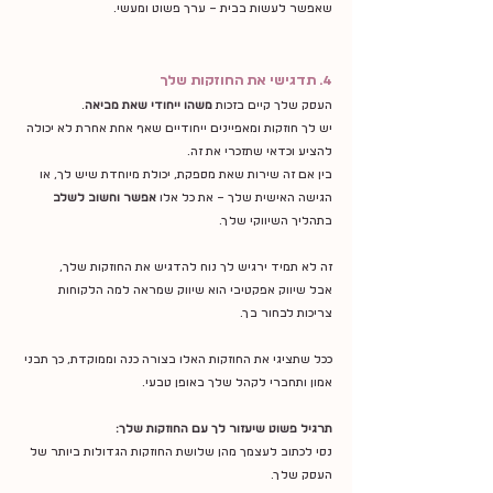
שאפשר לעשות בבית – ערך פשוט ומעשי.
4. תדגישי את החוזקות שלך
העסק שלך קיים בזכות 
משהו ייחודי שאת מביאה
.
יש לך חוזקות ומאפיינים ייחודיים שאף אחת אחרת לא יכולה 
להציע וכדאי שתזכרי את זה.
בין אם זה שירות שאת מספקת, יכולת מיוחדת שיש לך, או 
הגישה האישית שלך – את כל אלו 
אפשר וחשוב לשלב
בתהליך השיווקי שלך. 
זה לא תמיד ירגיש לך נוח להדגיש את החוזקות שלך,
אבל שיווק אפקטיבי הוא שיווק שמראה למה הלקוחות 
צריכות לבחור בך.
ככל שתציגי את החוזקות האלו בצורה כנה וממוקדת, כך תבני 
אמון ותחברי לקהל שלך באופן טבעי.
תרגיל פשוט שיעזור לך עם החוזקות שלך:
נסי לכתוב לעצמך מהן שלושת החוזקות הגדולות ביותר של 
העסק שלך.