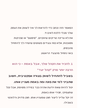
המאמר הזה נכתב כדי להראות לך איך לשווק את העסק 
שלך מבלי ללכת לאיבוד.
את לא צריכה טריקים שיווקיים, ״סיסטם״ או טכניקות 
מסובכות, אלא כמה צעדים פשוטים שיעזרו לך להתחיל 
מהבסיס,
בואי נתחיל מהצעד הראשון:
1. להכיר את הקהל שלך, אבל באמת – כי הוא 
הרבה יותר מרק "קהל יעד"
בשביל להתחיל לשווק בצורה אפקטיבית, חשוב 
שתביני למי את פונה ומה באמת מעניין אותו.
יכול להיות שאת יודעת את זה כבר במידה מסוימת, אבל ככל 
שתעמיקי, תכירי אותו באמת,
זה יקל עלייך ליצור תוכן שמעניין אותו. תוכן מדויק ורלוונטי 
בשבילו.