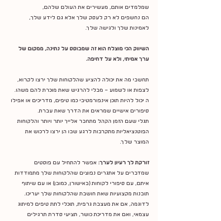
שמלמדים אותם, מעשירים את העולם שלהם,
הם נחשפים לא רק לעסק שלך אלא גם לידע שלך, 
לאמינות שלך ולגישה שלך.
השיווק הכי מוצלח הוא זה שמבוסס על נתינה, ממקום של 
ערך אמיתי, ולא על דחיפה.
תחשבי מה את יכולה להציע שהלקוחות שלך ירצו לקרוא, 
לצפות או לשמוע – מבלי להרגיש שאת מוכרת להם משהו. 
ה יכול להיות תוכן אינפורמטיבי כמו טיפים, מדריכים או אפילו 
סיפורים אישיים שמראים את הדרך שאת עברת.
תגלי שעם הזמן הקהל מתחבר אלייך יותר ויותר והלקוחות 
הפוטנציאליות מתקרבות לרגע שבו הן ירצו לרכוש את 
המוצר שלך.
זורקת לך רעיון לערך:
 אפשר להתחיל עם פוסטים 
שמדברים על אתגרים נפוצים שהלקוחות שלך מתמודדות 
איתם, עם סיפורי לקוחות (באישורן, כמובן) או עם שיתוף 
תובנות מקצועיות שאת חושבת שהלקוחות שלך יעריכו.
לדוגמה, אם את מעצבת גרפית, תוכלי לתת טיפים למיתוג 
עצמאי, ואם את מדריכת כושר, תציעי סדרת תרגילים 