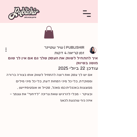
Publishir | שיר שטיינר
זמן קריאה 4 דקות
איך להתחיל לשווק את העסק שלך גם אם אין לך שום
מושג בשיווק
עודכן:
22 ביולי 2025
אם יש לך עסק ואת רוצה להתחיל לשווק אותו בצורה ברורה 
וממוקדת, בלי כל מיני הסחות דעת, בלי כל מיני מילים 
מפוצצות באנגלית כמו פאנל, סקייל או אופטימיזיישן , 
ובעיקר - מבלי להרגיש שאת צריכה "לדחוף" את עצמך – 
איזה כיף שהגעת לכאן!