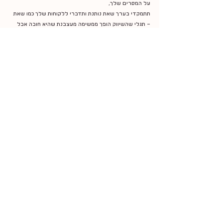
על המסרים שלך,
תתמקדי בערך שאת נותנת ותדברי ללקוחות שלך כמו שאת 
– תגלי שהשיווק הופך ממשימה מעצבנת שהיא חובה אבל 
ממש לא בא לך עליה,
לעוד כלי כיפי שמחזק את השם שלך ומביא אלייך לקוחות. 
בהצלחה!
שיווק