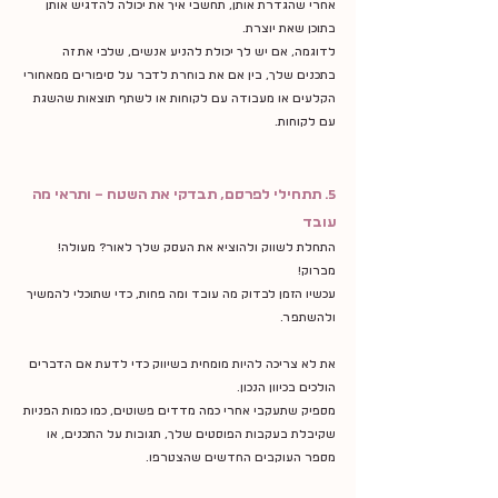
אחרי שהגדרת אותן, תחשבי איך את יכולה להדגיש אותן 
בתוכן שאת יוצרת.
לדוגמה, אם יש לך יכולת להניע אנשים, שלבי את זה 
בתכנים שלך, בין אם את בוחרת לדבר על סיפורים ממאחורי 
הקלעים או מעבודה עם לקוחות או לשתף תוצאות שהשגת 
עם לקוחות.
5. תתחילי לפרסם, תבדקי את השטח – ותראי מה 
עובד
התחלת לשווק ולהוציא את העסק שלך לאור? מעולה! 
מברוק!
עכשיו הזמן לבדוק מה עובד ומה פחות, כדי שתוכלי להמשיך 
ולהשתפר.
את לא צריכה להיות מומחית בשיווק כדי לדעת אם הדברים 
הולכים בכיוון הנכון.
מספיק שתעקבי אחרי כמה מדדים פשוטים, כמו כמות הפניות 
שקיבלת בעקבות הפוסטים שלך, תגובות על התכנים, או 
מספר העוקבים החדשים שהצטרפו.