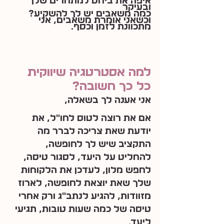
איפה את ביחס למתחרים שלך 
ובעיקר
כמה משאבים יש לך להשקיע? 
וכשאני אומרת משאבים, אני 
מתכוונת לזמן וכסף.
למה אסטרטגיה שיווקית 
כל כך חשובה?
אני אענה לך בשאלה,
אם את רוצה לטוס לחו״ל, את 
יודעת שאת צריכה לברר מה 
התקציב שיש לך לחופשה, 
להחליט על היעד, לסגור טיסה, 
לחפש מלון, לעדכן את הלקוחות 
שלך שאת יוצאת לחופשה, לארוז 
מזוודות, להגיע לנתב״ג ורק אחרי 
טיסה של כמה שעות טובות, תגיעי 
ליעד.