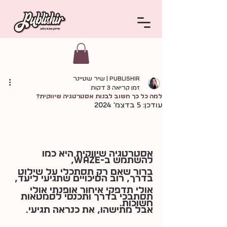
Publishir | שיר שטיינר
זמן קריאה 3 דקות
למה כל כך חשוב לבנות אסטרטגיה שיווקית?
עודכן:
5 בדצמ׳ 2024
אסטרטגיה שיווקית היא כמו 
להשתמש ב-Waze,
ברור שאם רק תסתכלי על שילוט 
בדרך, רוב הסיכויים שתגיעי ליעד,
אולי תדפקי איחור אופנתי אולי 
תסתבכי בדרך ותכנסי לסמטאות 
חשוכות…
אבל מתישהו, את כנראה תגיעי.