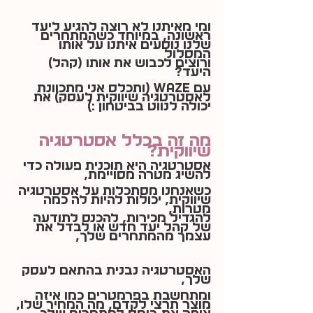
ומי מאיתנו לא רוצה להגיע ליעד 
ראשונה, במיוחד כשהמתחרים 
שלנו נוסעים איתנו על אותו 
המסלול
ורוצים לכבוש את אותו (קהל) 
היעד?
עם Waze (ותכלס אני מתכוונת 
לאסטרטגיה שיווקית לעסק) את 
יכולה לנווט בביטחון :)
מה זה בכלל אסטרטגיה 
שיווקית?
אסטרטגיה היא תוכנית פעולה כדי 
להשיג מטרה מסויימת,
כשאנחנו מסתכלות על אסטרטגיה 
שיווקית, יכולות להיות לה כמה 
מטרות,
להגדיל מכירות, להכנס לתודעה 
של קהל יעד חדש או לבדל את 
עצמך מהמתחרים שלך, 
האסטרטגיה נבנית בהתאם לעסק 
שלך,
ומתחשבת בפרמטרים כמו איזה 
מוצר תרצי לקדם, מה המחיר שלו, 