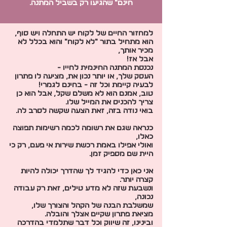
חינם״ שהגיעו רק בשביל המתנה.
למחזור החיים של לקוח יש התחלה ויש סוף,
הוא מתחיל בתור ״לא לקוח״ והוא בכלל לא
מכיר אותך,
אבל אז!
נכנסת המתנה החינמית לחייו -
העסק שלך, או יותר נכון את, מציעה לו פתרון
לבעיה קיימת וכל זה - בחינם לגמרי!
טוב, אמנם הוא לא משלם שקל, אבל הוא כן
צריך להכניס את המייל שלו.
בואי נודה בזה, זאת הצעה שקשה לסרב לה.
כנראה שגם את רשומה לכמה רשימות תפוצה
כאלו,
ואולי אפילו באמת רכשת שירות אי פעם, רק כי
היית שם מספיק זמן.
אני כאן כדי להגיד לך שהדרך יכולה להיות
קצרה יותר.
ונשבעת שזה לא מדע טילים, זאת רק עבודה
נכונה,
שמשלבת הבנה של הקהל והצורך שלו,
מציאת פתרון שקיים אצלך והובלה.
ובינינו, זה שיווק וכל דבר שתלמדי בהדרכה