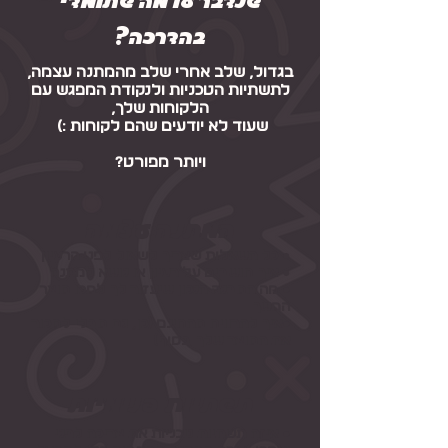
בהדרכה?
בגדול, שלב אחרי שלב מהמתנה עצמה,
לתשתיות הטכניות ולנקודת המפגש עם
הלקוחות שלך,
שעוד לא יודעים שהם לקוחות :)
ויותר מפורט?
המתנה עצמה
● כל השאלות שצריך לשאול לפני הרעיון
● איך חושבים על רעיון או נושא למתנה
● מה המבנה הנכון שיעזור לך למכו מוצר
המשך
●איך להרוויח מהחינם (כן, גם מבלי למכור
את המוצר שלך בסוף)
תשתיות פנימיות
● איזה תשתיות טכניות את צריכה לפני