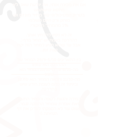
אם את מכירה אותי, את יודעת שאני לא
מהסוג שישתמש
בטריק הפסיכולוגי של מחיר מוגזם וקו
מוחק ורק היום תשלמי
1% מהמחיר המקורי.
זה לא ניסיון להלחיץ אותך,
להדרכה באמת יש ״מחיר מדף״ֿ,
אבל עד שהיא תגיע למחיר הזה יקח
קצת זמן...
בין התאריכים 29/9-5/10 המחיר של
ההדרכה הוא 89₪
מה-6/10 עד ה-10/10 המחיר הוא
99₪
מה-11/10 והלאה המחיר הוא 127₪
ובינינו? זה כלום לעומת הידע שיש
בהדרכה.
*במידה והגעת לקופה והמחיר התעדכן
זאת אומרת שמחיר ההשקה נגמר,
פשוט עוד לא הספקתי לעדכן את דף
הנחיתה :)