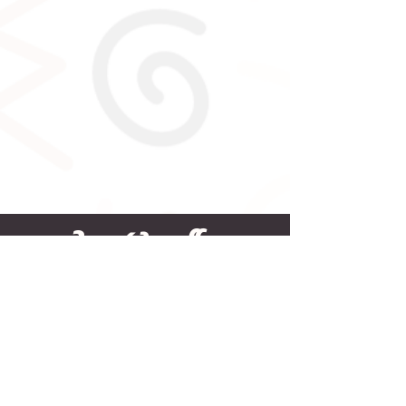
יאללה, מצטרפת?
מה קורה עכשיו?
אחרי שתלחצי כאן על הכפתור הורוד כאן
למטה - תעברי ישירות לדף המוצר,
את מכירה את הדרך, הוסיפי אותו לעגלה, צ׳ק
אאוט, דף תשלום,
ותוך פחות משתי דקות ההקלטה אצלך,
את בפנים ונתת לעסק שלך מתנה מושלמת
(ראית מה עשיתי כאן? :)