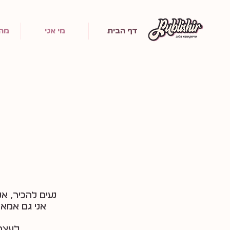
דף הבית
מי אני
מה 
^^^^^^^^^^א++יז++
נעים להכיר, אנ
אני גם אמא
לעצמאו