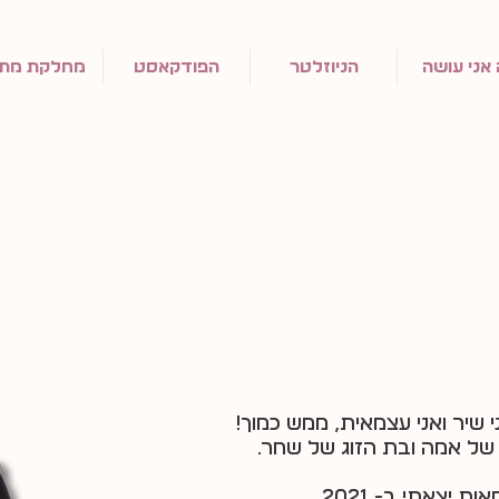
אני עושה
הניוזלטר
הפודקאסט
מחלקת מתנ
++ה כיף+ שהג+ע++ת^^^^^^^^^^^
י שיר ואני עצמאית, ממש כמוך!
 של אמה ובת הזוג של שחר.
ת יצאתי ב- 2021,