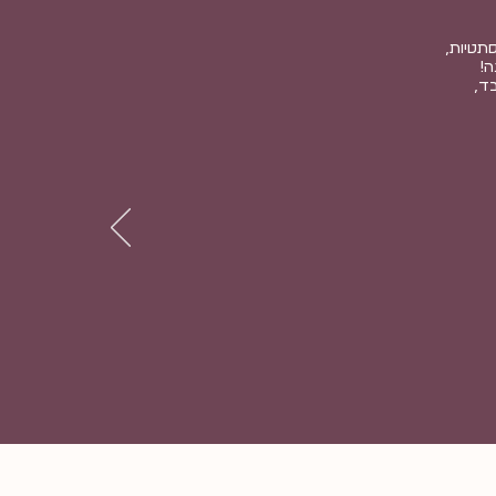
סתטיות,
ה!
ד,