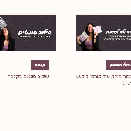
יהול העסק
קנבה
ור מ״רק עוד קורס״ ל״לעשות
שילוב פונטים בקנבה
מת״