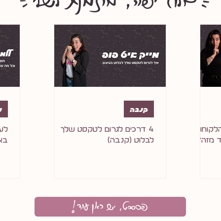
^^^^^ב+ל+וג יפה, מוזמנת ל+שלי^^^^^^
קנבה
נ
לקוחות
4 דרכים לגרום לטקסט שלך
לעב
ד מזה?
לבלוט (קנבה)
בא
!פסססט, יש כאן עוד