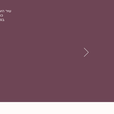
שיר היא
כש
בגל