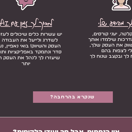
לך מהידע שלי
לחסוך+++ לך זמן עם AI
טה, יעני קורסים,
יש עשרות כלים שיכולים לעזו
דרכות שילמדו אותך
לשדרג ולייעל את העבודה 
ווק את העסק שלך,
העסק והשיווק! בואי נאפיין, נ
לי לצפות בהם
סדר ונתמקד באפליקציות ותוכ
 לך ובקצב שנוח לך
שיעזרו לך לנהל את העסק 
יותר
?שנקרא בהרחבה
אין הנחתום, אבל מה יעידו הלקוחות?