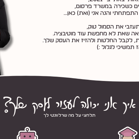
התפתחתי והנה אני (ואת) כאן...
עזבי את הסמול טוק,
אה שאת לא מחפשת עוד מוטיבציה.
, לקבל החלטות ולהזיז את העסק שלך.
 תמשיכי לגלול :)
א++יך א+++++נ++++++י יכול+ה ל+++++ע++ז++++ור+ ל+ע+סק של+ך+++?
תלחצי על מה שרלוונטי לך