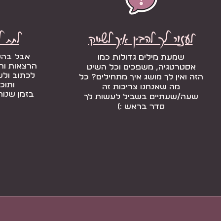
ל++++ע++זור לך להבין איך לשווק+
לתת 
אבל בהקל
שמעת מילים גדולות כמו
הרצאות וה
אסטרטגיה, משפכים וכל השיט
לכתוב ולש
הזה
ואין לך מושג איך מתחילים?
כל
ותוכ
מה שאנחנו צריכות זה
בזמן שנוח
שעה/שעתיים בשביל לעשות לך
סדר בראש :)