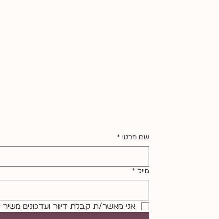
יש לי עוד
ואני מנצלת את כל הפיצ׳רים של וו
שם פרטי
*
מייל
*
אני מאשר/ת קבלת דיוור ועדכונים משיר ש