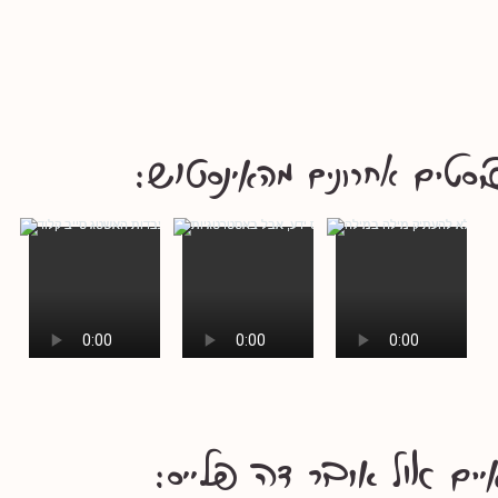
סטים אחרונים מהאינסט+ו++ש+:
יים א+++++ול+ א+ו+ב+ר ד+ה++ פלייס: