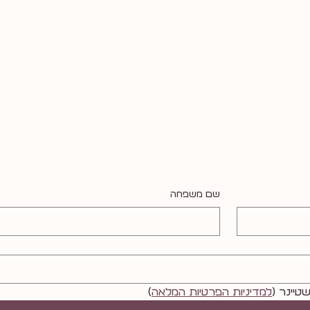
 הרבה מה ל+++++ה+ג++++++יד
יקס ושולחת ניוזלטר מידי פעם (פעם בחודש, בלי נדר)
שאשלח גם לך?
שם משפחה
טיינר (
למדיניות הפרטיות המלאה
)